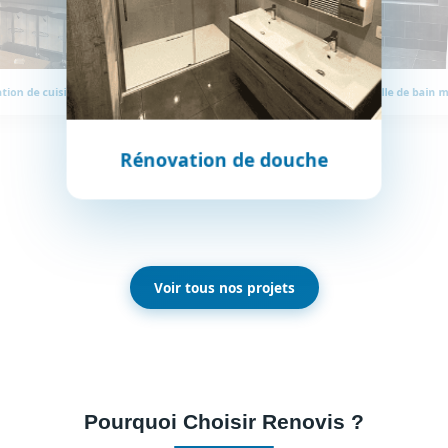
tion de cuisine
Salle de bain 
Rénovation de douche
Voir tous nos projets
Pourquoi Choisir Renovis ?