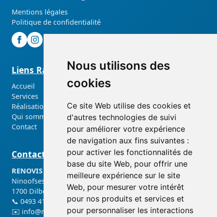
Mentions légales
Politique de confidentialité
Nous utilisons des
Liens Rapides
cookies
Accueil
Services
Ce site Web utilise des cookies et
Réalisations
Qui sommes-nous ?
d'autres technologies de suivi
Contact
pour améliorer votre expérience
de navigation aux fins suivantes :
pour activer les fonctionnalités de
Contact
base du site Web
,
pour offrir une
RENOVIS srl
meilleure expérience sur le site
Ninoofsesteenweg 230
Web
,
pour mesurer votre intérêt
1700 Dilbeek
pour nos produits et services et
📞
0493 41 82 54
pour personnaliser les interactions
✉️
info@renovis.be